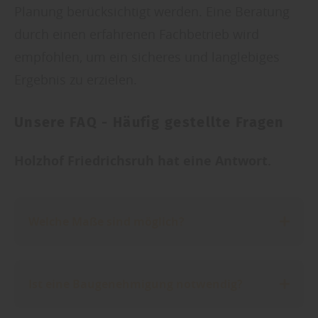
Planung berücksichtigt werden. Eine Beratung
durch einen erfahrenen Fachbetrieb wird
empfohlen, um ein sicheres und langlebiges
Ergebnis zu erzielen.
Unsere FAQ - Häufig gestellte Fragen
Holzhof Friedrichsruh hat eine Antwort.
Welche Maße sind möglich?
Alle Terrassenüberdachungen werden bei uns individuell geplant und gefertigt – in Größe, Höhe und Form exakt an Ihre Terrasse und Ihren Garten angepasst. Auch Sonderformen (z. B. über Eck oder mit Versatz) sind möglich.
Ist eine Baugenehmigung notwendig?
Das hängt von Größe, Bauort und Gemeinde ab. Wir beraten Sie gern zur Genehmigungspflicht und unterstützen bei der Antragstellung, falls nötig.